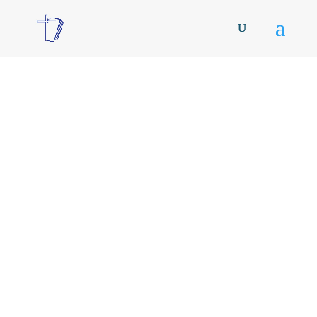
Vídeos Sermones
En esta página encontrarás
algunos vídeos sobre los sermones
predicados por los pastores de la
Iglesia Cristiana Berea de
Fuerteventura, y aquellos que nos
visitan