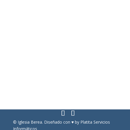
Enlaces de interés
Obra Social Iglesia Berea
Entérate sobre ideología de género
Conspiración contra las Sagradas Escrituras
Legalidad
Aviso Legal
Política de privacidad
Política de cookies
Más información sobre las cookies
Contacto
© Iglesia Berea. Diseñado con ♥ by
Platita Servicios
Informáticos