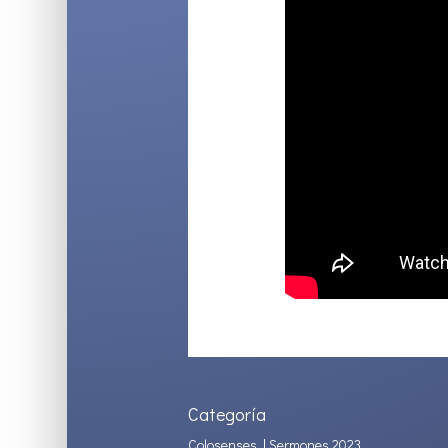
Categoría
Colosenses
|
Sermones 2023