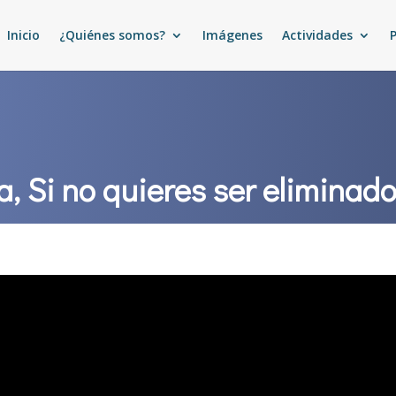
Inicio
¿Quiénes somos?
Imágenes
Actividades
a, Si no quieres ser eliminad