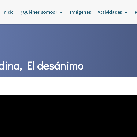
Inicio
¿Quiénes somos?
Imágenes
Actividades
dina, El desánimo