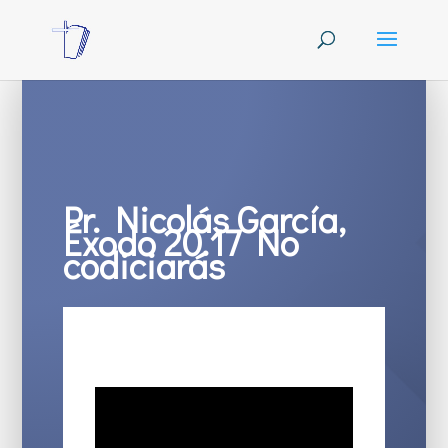
Pr. Nicolás García,
Éxodo 20.17 No
codiciarás