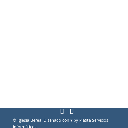
Enlaces de interés
Obra Social Iglesia Berea
Entérate sobre ideología de género
Conspiración contra las Sagradas Escrituras
Legalidad
Aviso Legal
Política de privacidad
Política de cookies
Más información sobre las cookies
Contacto
© Iglesia Berea. Diseñado con ♥ by
Platita Servicios
Informáticos