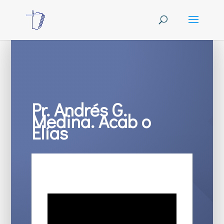
Pr. Andrés G.
Medina. Acab o
Elías