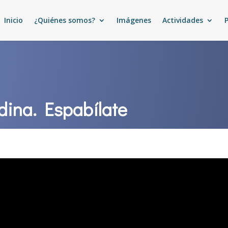
Inicio
¿Quiénes somos?
Imágenes
Actividades
dina. Espabílate