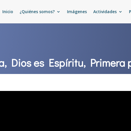
Inicio
¿Quiénes somos?
Imágenes
Actividades
a, Dios es Espíritu, Primera 