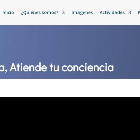
Inicio
¿Quiénes somos?
Imágenes
Actividades
a, Atiende tu conciencia