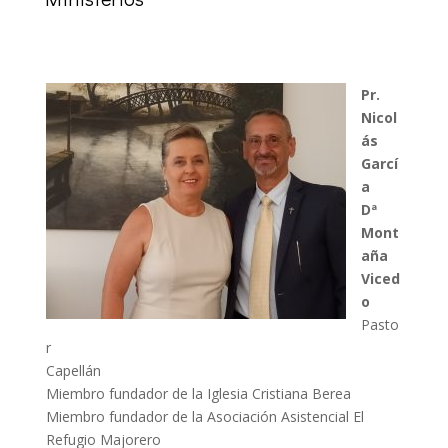
Pr.
Nicol
ás
Garcí
a
Dª
Mont
aña
Viced
o
Pasto
r
Capellán
Miembro fundador de la Iglesia Cristiana Berea
Miembro fundador de la Asociación Asistencial El
Refugio Majorero