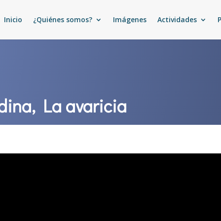
Inicio
¿Quiénes somos?
Imágenes
Actividades
dina, La avaricia