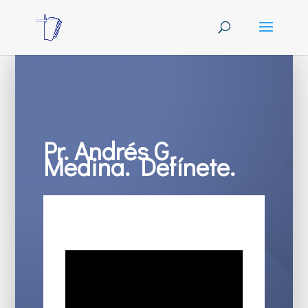
Pr. Andrés G.
Medina. Defínete.