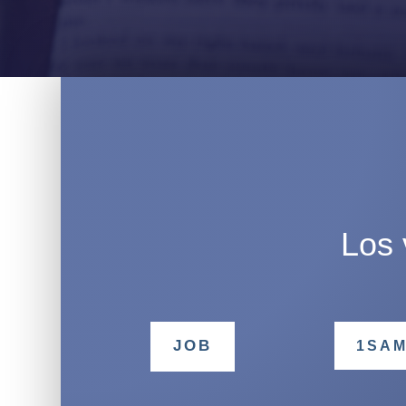
Los 
JOB
1SA