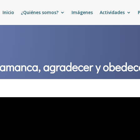
Inicio
¿Quiénes somos?
Imágenes
Actividades
alamanca, agradecer y obedec