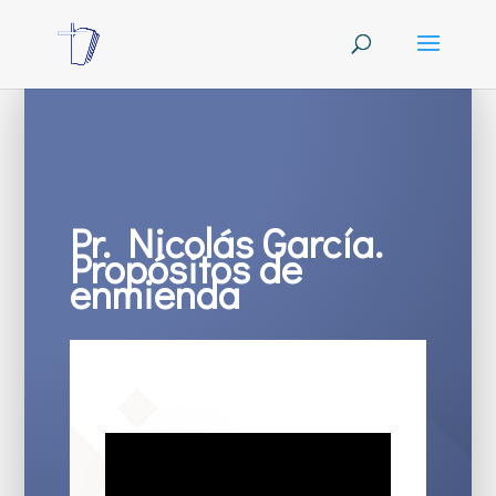
Pr. Nicolás García.
Propósitos de
enmienda