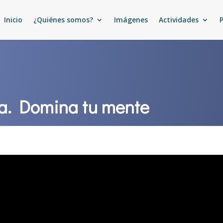
Inicio
¿Quiénes somos?
Imágenes
Actividades
ía. Domina tu mente