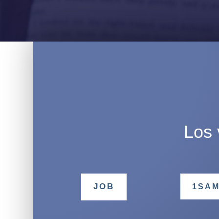
Los 
JOB
1SA