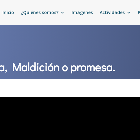
Inicio
¿Quiénes somos?
Imágenes
Actividades
ía, Maldición o promesa.