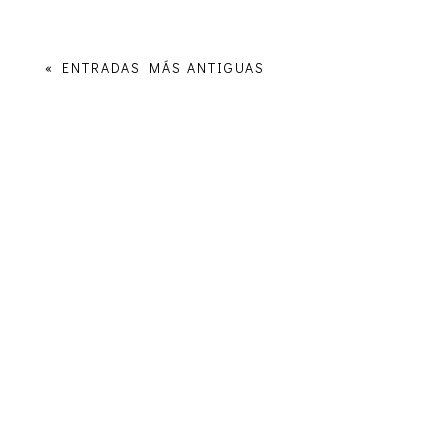
« ENTRADAS MÁS ANTIGUAS
Enlaces de interés
Obra Social Iglesia Berea
Entérate sobre ideología de género