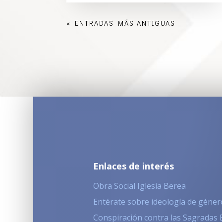
« ENTRADAS MÁS ANTIGUAS
Enlaces de interés
Obra Social Iglesia Berea
Entérate sobre ideología de géner
Conspiración contra las Sagradas 