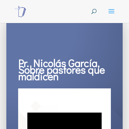
Pr. Nicolás García,
Sobre pastores que
maldicen