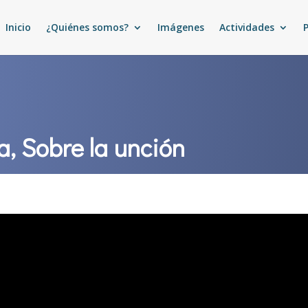
Inicio
¿Quiénes somos?
Imágenes
Actividades
a, Sobre la unción