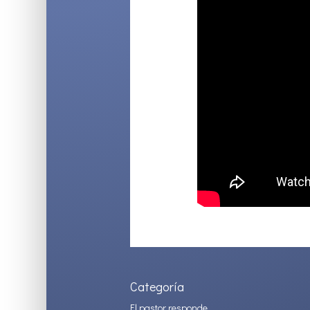
Categoría
El pastor responde