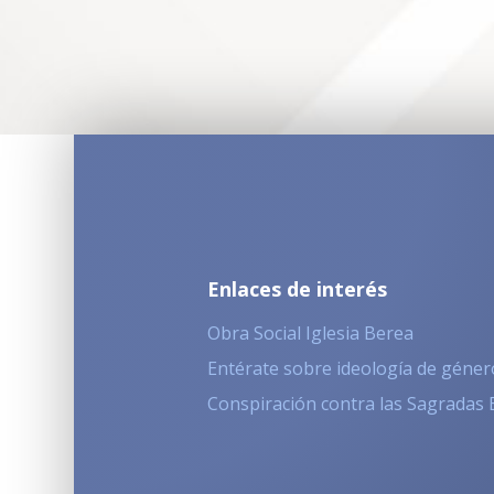
Enlaces de interés
Obra Social Iglesia Berea
Entérate sobre ideología de géner
Conspiración contra las Sagradas 