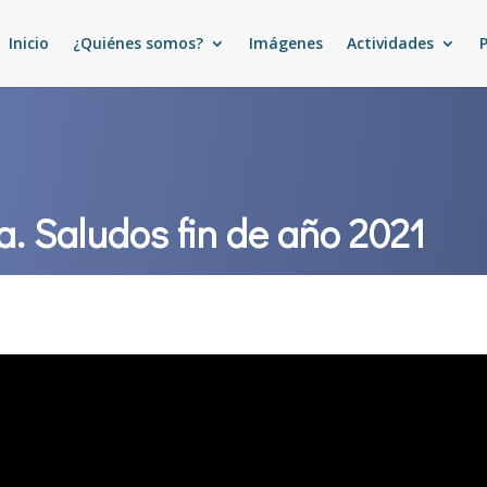
Inicio
¿Quiénes somos?
Imágenes
Actividades
a. Saludos fin de año 2021