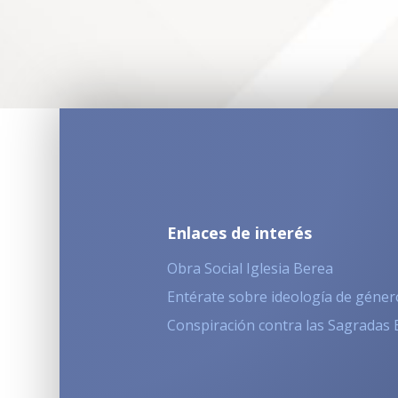
Enlaces de interés
Obra Social Iglesia Berea
Entérate sobre ideología de géner
Conspiración contra las Sagradas 