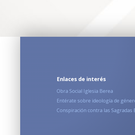
Enlaces de interés
Obra Social Iglesia Berea
Entérate sobre ideología de géner
Conspiración contra las Sagradas 