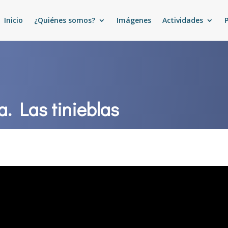
Inicio
¿Quiénes somos?
Imágenes
Actividades
a. Las tinieblas