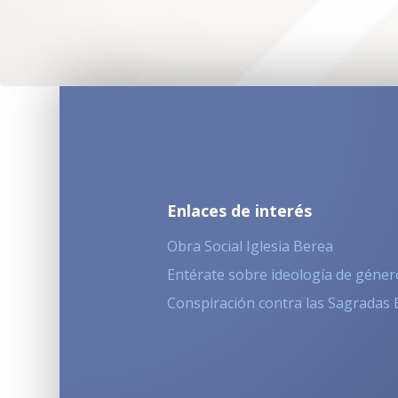
Enlaces de interés
Obra Social Iglesia Berea
Entérate sobre ideología de géner
Conspiración contra las Sagradas 