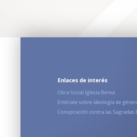
Enlaces de interés
Obra Social Iglesia Berea
Entérate sobre ideología de géner
Conspiración contra las Sagradas 