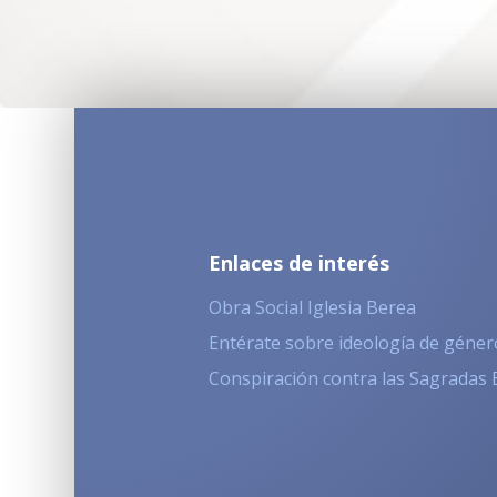
Enlaces de interés
Obra Social Iglesia Berea
Entérate sobre ideología de géner
Conspiración contra las Sagradas 