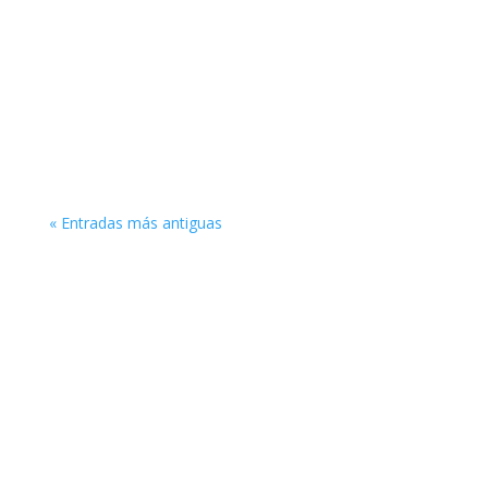
« Entradas más antiguas
Enlaces de interés
Obra Social Iglesia Berea
Entérate sobre ideología de género