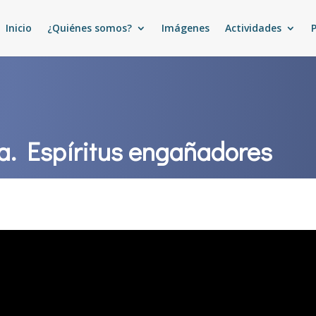
Inicio
¿Quiénes somos?
Imágenes
Actividades
ía. Espíritus engañadores