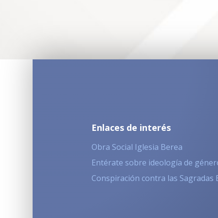
Enlaces de interés
Obra Social Iglesia Berea
Entérate sobre ideología de géner
Conspiración contra las Sagradas 