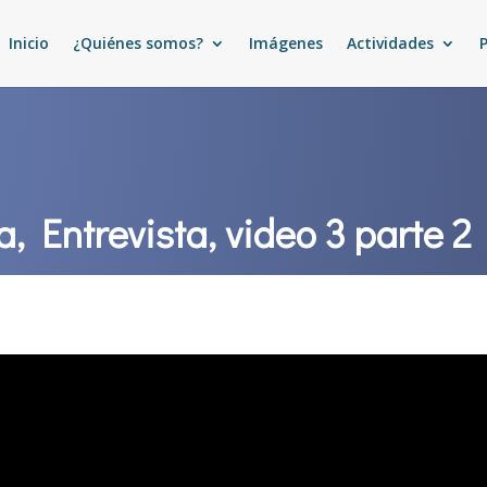
Inicio
¿Quiénes somos?
Imágenes
Actividades
a, Entrevista, video 3 parte 2