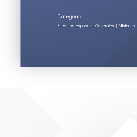
Categoría
El pastor responde
|
Generales
|
Misiones