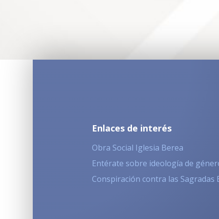
Enlaces de interés
Obra Social Iglesia Berea
Entérate sobre ideología de géner
Conspiración contra las Sagradas 