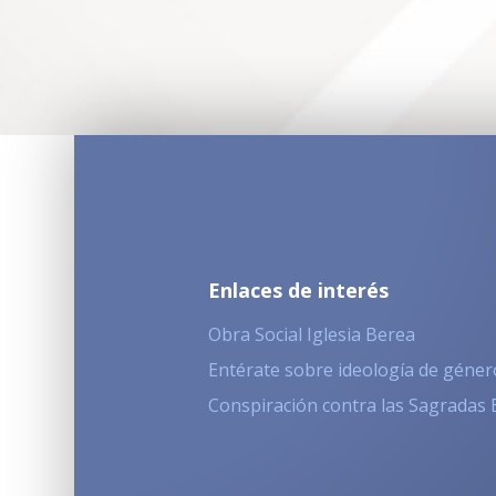
Enlaces de interés
Obra Social Iglesia Berea
Entérate sobre ideología de géner
Conspiración contra las Sagradas 