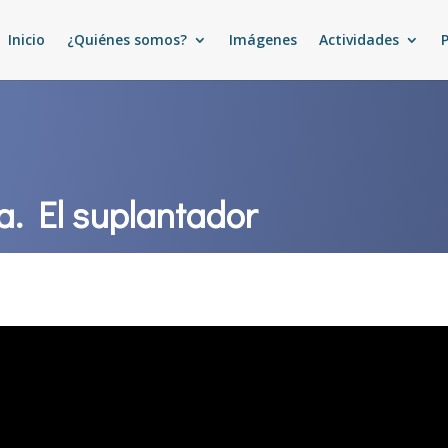
Inicio
¿Quiénes somos?
Imágenes
Actividades
a. El suplantador