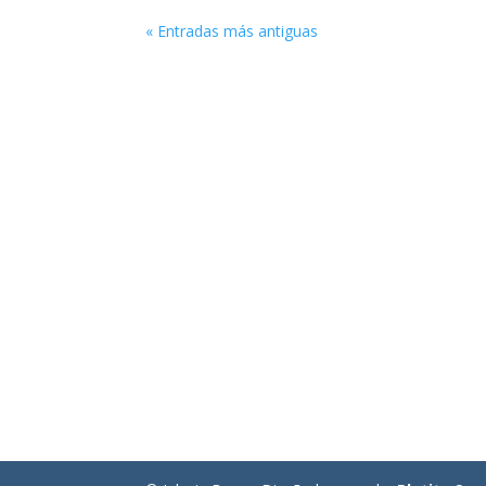
« Entradas más antiguas
Enlaces de interés
Obra Social Iglesia Berea
Entérate sobre ideología de género
Conspiración contra las Sagradas Escrituras