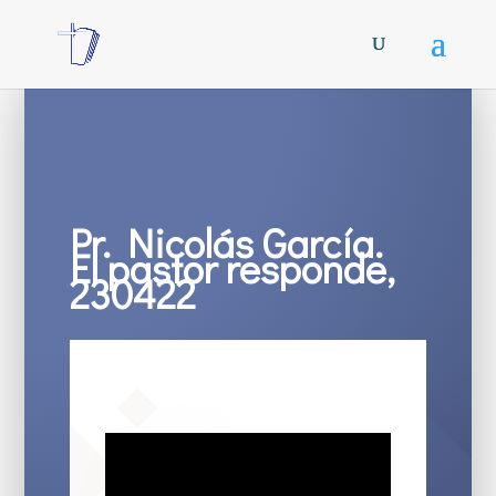
Pr. Nicolás García.
El pastor responde,
230422