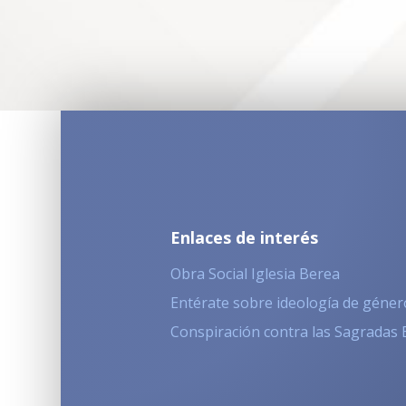
Enlaces de interés
Obra Social Iglesia Berea
Entérate sobre ideología de géner
Conspiración contra las Sagradas 