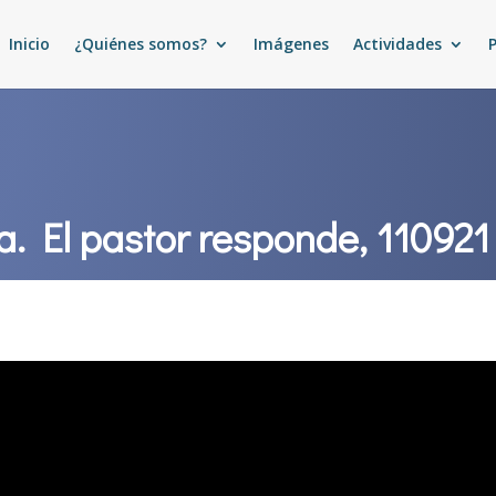
Inicio
¿Quiénes somos?
Imágenes
Actividades
a. El pastor responde, 110921