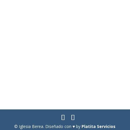
Legalidad
Aviso Legal
Política de privacidad
Política de cookies
Más información sobre las cookies
Contacto
© Iglesia Berea. Diseñado con ♥ by
Platita Servicios