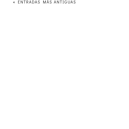
« ENTRADAS MÁS ANTIGUAS
Enlaces de interés
Obra Social Iglesia Berea
Entérate sobre ideología de género
Conspiración contra las Sagradas
Escrituras