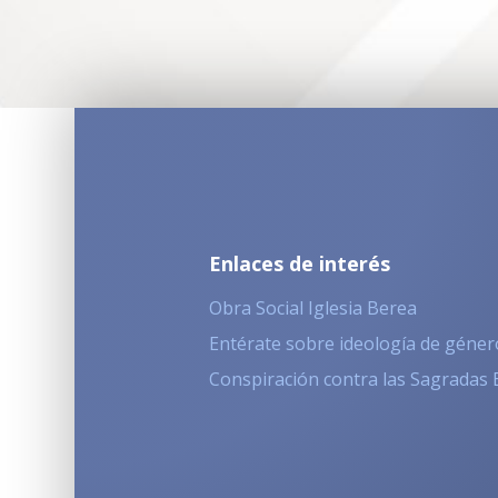
Enlaces de interés
Obra Social Iglesia Berea
Entérate sobre ideología de géner
Conspiración contra las Sagradas 