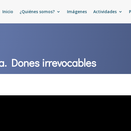
Inicio
¿Quiénes somos?
Imágenes
Actividades
ía. Dones irrevocables