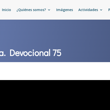
Inicio
¿Quiénes somos?
Imágenes
Actividades
ía. Devocional 75