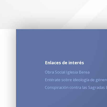
Enlaces de interés
Obra Social Iglesia Berea
Entérate sobre ideología de géner
Conspiración contra las Sagradas 