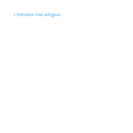
« Entradas más antiguas
Enlaces de interés
Obra Social Iglesia Berea
Entérate sobre ideología de género
Conspiración contra las Sagradas Escrituras
Legalidad
Aviso Legal
Política de privacidad
Política de cookies