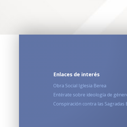
Enlaces de interés
Obra Social Iglesia Berea
Entérate sobre ideología de géner
Conspiración contra las Sagradas 