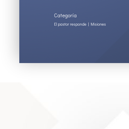
Categoría
El pastor responde
|
Misiones