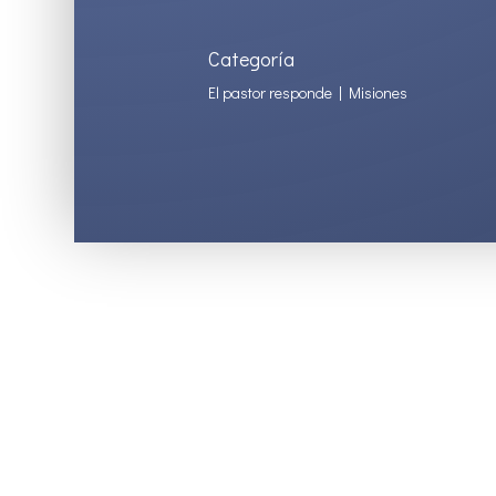
Categoría
El pastor responde
|
Misiones