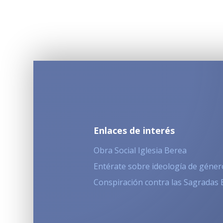
Enlaces de interés
Obra Social Iglesia Berea
Entérate sobre ideología de géner
Conspiración contra las Sagradas 