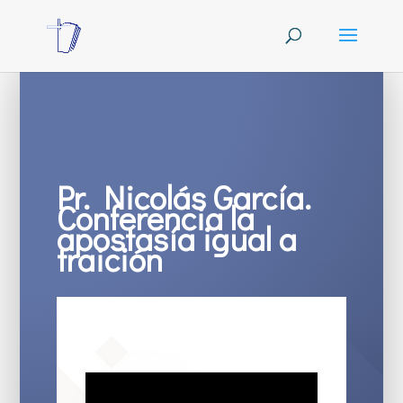
Pr. Nicolás García.
Conferencia la
apostasía igual a
traición