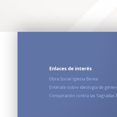
Enlaces de interés
Obra Social Iglesia Berea
Entérate sobre ideología de géner
Conspiración contra las Sagradas 