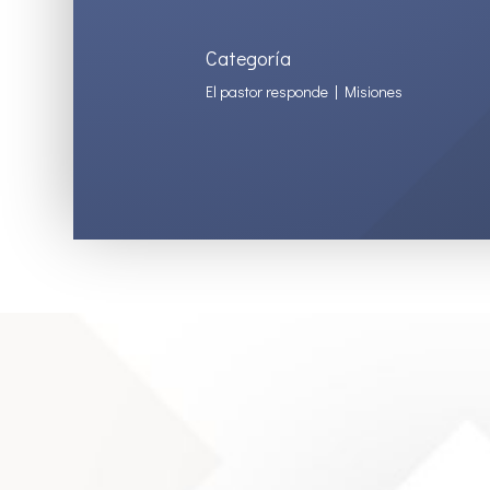
Categoría
El pastor responde
|
Misiones