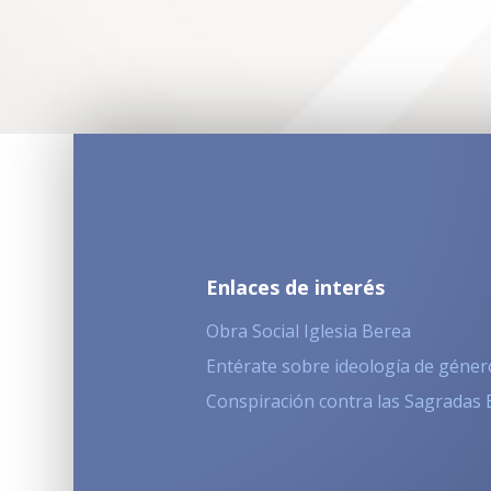
Enlaces de interés
Obra Social Iglesia Berea
Entérate sobre ideología de géner
Conspiración contra las Sagradas 