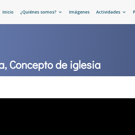
Inicio
¿Quiénes somos?
Imágenes
Actividades
a, Concepto de iglesia