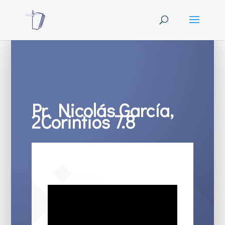
Pr. Nicolás García,
2Corintios 7.8