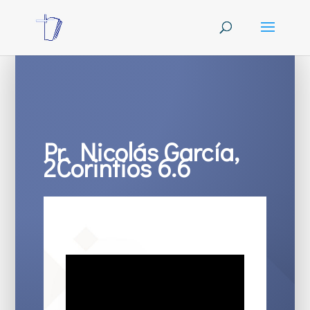
Pr. Nicolás García,
2Corintios 6.6