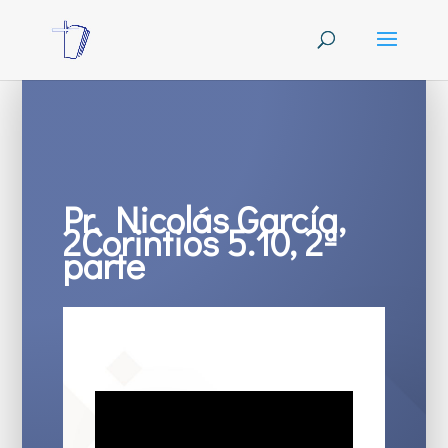
Pr. Nicolás García,
2Corintios 5.10, 2ª
parte