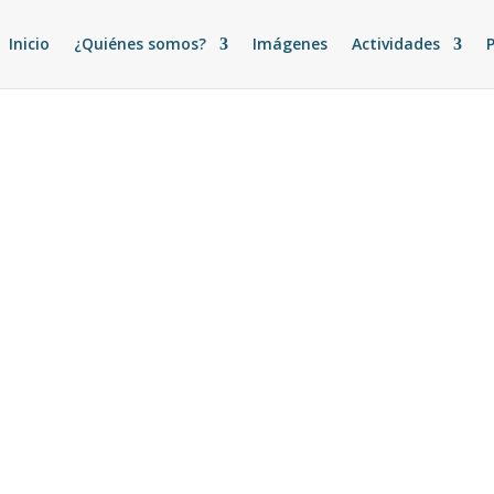
Inicio
¿Quiénes somos?
Imágenes
Actividades
a, 2Corintios 2.8